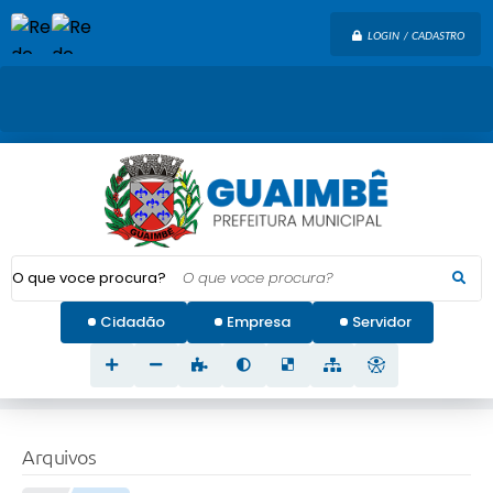
LOGIN / CADASTRO
O que voce procura?
Cidadão
Empresa
Servidor
Arquivos