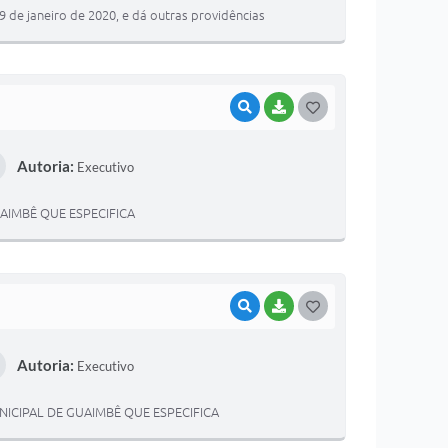
T
9 de janeiro de 2020, e dá outras providências
E
I
VISUALIZAR
BAIXAR
G
O
Autoria:
Executivo
S
T
AIMBÊ QUE ESPECIFICA
E
I
VISUALIZAR
BAIXAR
G
O
Autoria:
Executivo
S
T
NICIPAL DE GUAIMBÊ QUE ESPECIFICA
E