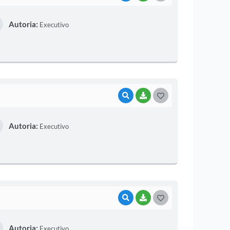
O
Autoria:
Executivo
S
T
E
I
VISUALIZAR
BAIXAR
G
O
Autoria:
Executivo
S
T
E
I
VISUALIZAR
BAIXAR
G
O
Autoria:
Executivo
S