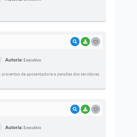
T
E
I
VISUALIZAR
BAIXAR
G
O
Autoria:
Executivo
S
T
os proventos de aposentadoria e pensões dos servidores
E
I
VISUALIZAR
BAIXAR
G
O
Autoria:
Executivo
S