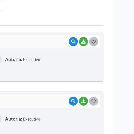
VISUALIZAR
BAIXAR
G
O
Autoria:
Executivo
S
T
E
I
VISUALIZAR
BAIXAR
G
O
Autoria:
Executivo
S
T