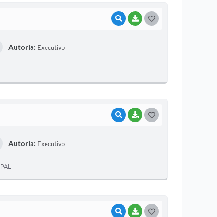
VISUALIZAR
BAIXAR
G
O
Autoria:
Executivo
S
T
E
I
VISUALIZAR
BAIXAR
G
O
Autoria:
Executivo
S
T
IPAL
E
I
VISUALIZAR
BAIXAR
G