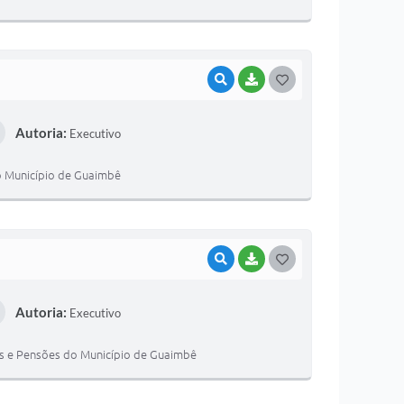
E
I
VISUALIZAR
BAIXAR
G
O
Autoria:
Executivo
S
T
do Município de Guaimbê
E
I
VISUALIZAR
BAIXAR
G
O
Autoria:
Executivo
S
T
as e Pensões do Município de Guaimbê
E
I