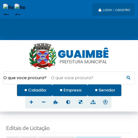
LOGIN / CADASTRO
O que voce procura?
Cidadão
Empresa
Servidor
Editais de Licitação