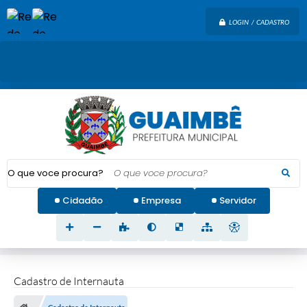
LOGIN / CADASTRO
O que voce procura?
Cidadão
Empresa
Servidor
Cadastro de Internauta