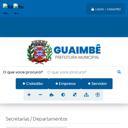
LOGIN / CADASTRO
O que voce procura?
Cidadão
Empresa
Servidor
Secretarias / Departamentos