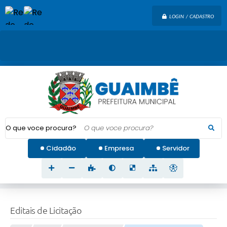
LOGIN / CADASTRO
O que voce procura?
Cidadão
Empresa
Servidor
Editais de Licitação