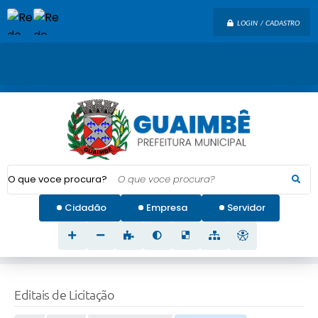
LOGIN / CADASTRO
O que voce procura?
Cidadão
Empresa
Servidor
Editais de Licitação