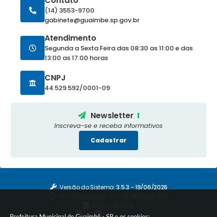
Contato
(14) 3553-9700
gabinete@guaimbe.sp.gov.br
Atendimento
Segunda a Sexta Feira das 08:30 as 11:00 e das
13:00 as 17:00 horas
CNPJ
44.529.592/0001-09
Newsletter
Inscreva-se e receba informativos
Cadastrar
Versão do Sistema:
3.5.3 - 19/06/2026
Portal atualizado em:
06/08/2026 15:31
Dados Abertos
Prefeitura Municipal de Guaimbê - SP e os cookies: