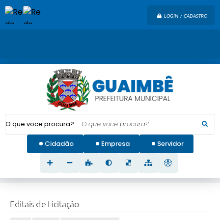
LOGIN / CADASTRO
O que voce procura?
Cidadão
Empresa
Servidor
Editais de Licitação