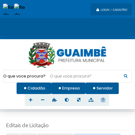
LOGIN / CADASTRO
O que voce procura?
Cidadão
Empresa
Servidor
Editais de Licitação