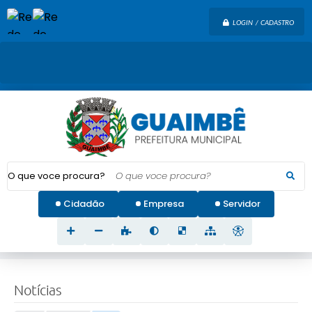
LOGIN / CADASTRO
O que voce procura?
Cidadão
Empresa
Servidor
Notícias