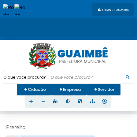
LOGIN / CADASTRO
O que voce procura?
Cidadão
Empresa
Servidor
Prefeito