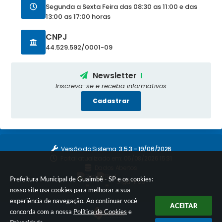
Segunda a Sexta Feira das 08:30 as 11:00 e das
13:00 as 17:00 horas
CNPJ
44.529.592/0001-09
Newsletter
Inscreva-se e receba informativos
Cadastrar
Versão do Sistema:
3.5.3 - 19/06/2026
Portal atualizado em:
06/08/2026 15:31
Dados Abertos
Prefeitura Municipal de Guaimbê - SP e os cookies:
Siga-nos
nosso site usa cookies para melhorar a sua
experiência de navegação. Ao continuar você
ACEITAR
concorda com a nossa
Política de Cookies
e