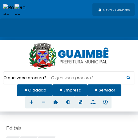
LOGIN / CADASTRO
O que voce procura?
Cidadão
Empresa
Servidor
Editais