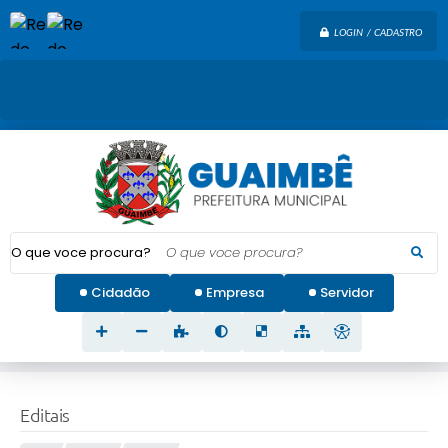
LOGIN / CADASTRO
O que voce procura?
Cidadão
Empresa
Servidor
Editais