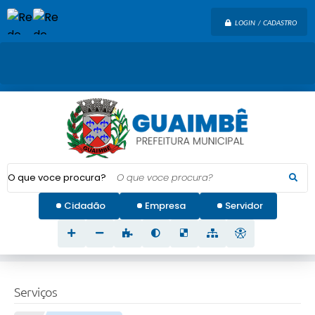
LOGIN / CADASTRO
O que voce procura?
Cidadão
Empresa
Servidor
Serviços