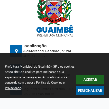
Localização
Rua Marechal Deodoro , nº 261
CEP: 16480-023
Contato
Prefeitura Municipal de Guaimbê - SP e os cookies:
(14) 3553-9700
nosso site usa cookies para melhorar a sua
gabinete@guaimbe.sp.gov.br
experiência de navegação. Ao continuar você
ACEITAR
concorda com a nossa
Política de Cookies
e
Atendimento
Privacidade
.
Segunda a Sexta Feira das 08:30 as 11:00 e das
PERSONALIZAR
13:00 as 17:00 horas
CNPJ
44.529.592/0001-09