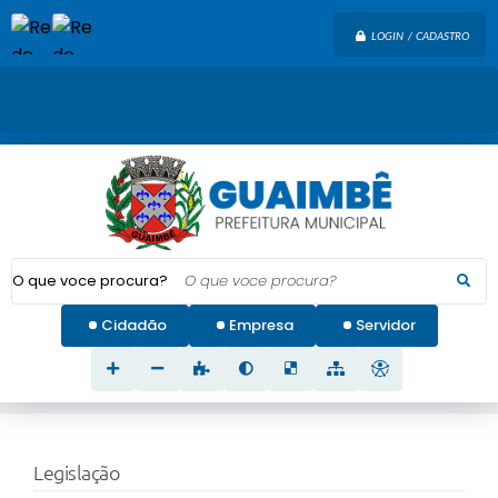
LOGIN / CADASTRO
O que voce procura?
Cidadão
Empresa
Servidor
Legislação