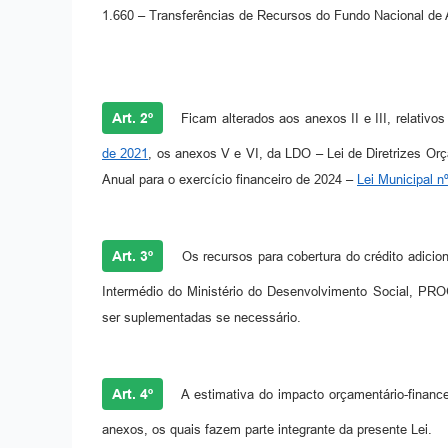
1.660 – Transferências de Recursos do Fundo Nacional de
Art. 2º
Ficam alterados aos anexos II e III, relativ
de 2021
, os anexos V e VI, da LDO – Lei de Diretrizes Or
Anual para o exercício financeiro de 2024 –
Lei Municipal 
Art. 3º
Os recursos para cobertura do crédito adicion
Intermédio do Ministério do Desenvolvimento So
ser suplementadas se necessário.
Art. 4º
A estimativa do impacto orçamentário-finance
anexos, os quais fazem parte integrante da presente Lei.