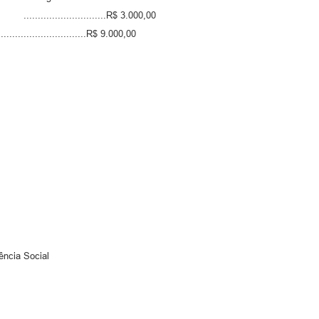
..................R$ 3.000,00
.........................R$ 9.000,00
istência Social