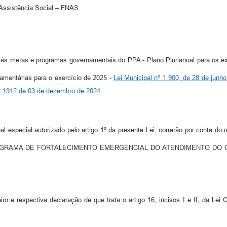
 Assistência Social – FNAS
os às metas e programas governamentais do PPA - Plano Plurianual para os e
çamentárias para o exercício de 2025 -
Lei Municipal nº 1.900, de 28 de junh
nº 1912 de 03 de dezembro de 2024
.
al especial autorizado pelo artigo 1º da presente Lei, correrão por conta d
cial, PROGRAMA DE FORTALECIMENTO EMERGENCIAL DO ATENDIMENTO D
iro e respectiva declaração de que trata o artigo 16, incisos I e II, da L