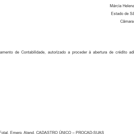
Márcia Helena
Estado de Sã
Câmara 
ento de Contabilidade, autorizado a proceder à abertura de crédito adic
g. Fotal. Emerg. Atend. CADASTRO ÚNICO – PROCAD-SUAS