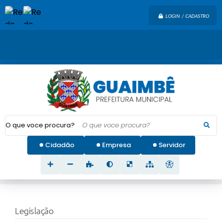
LOGIN / CADASTRO
O que voce procura?
Cidadão
Empresa
Servidor
Legislação