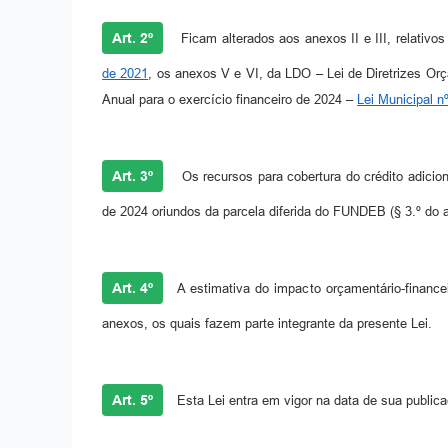
Art. 2º
Ficam alterados aos anexos II e III, relativ
de 2021
, os anexos V e VI, da LDO – Lei de Diretrizes Or
Anual para o exercício financeiro de 2024 –
Lei Municipal 
Art. 3º
Os recursos para cobertura do crédito adiciona
de 2024 oriundos da parcela diferida do FUNDEB (§ 3.º do 
Art. 4º
A estimativa do impacto orçamentário-finance
anexos, os quais fazem parte integrante da presente Lei.
Art. 5º
Esta Lei entra em vigor na data de sua public