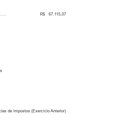
..................... R$ 67.115,07
dos
ias de Impostos (Exercício Anterior)