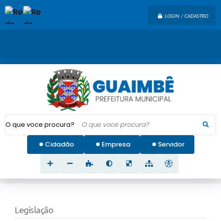
LOGIN / CADASTRO
O que voce procura?
Cidadão
Empresa
Servidor
Legislação