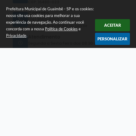
CEP: 16480-023
Prefeitura Municipal de Guaimbê - SP e os cookies:
Contato
nosso site usa cookies para melhorar a sua
(14) 3553-9700
experiência de navegação. Ao continuar você
gabinete@guaimbe.sp.gov.br
ACEITAR
concorda com a nossa
Política de Cookies
e
Privacidade
.
Atendimento
PERSONALIZAR
Segunda a Sexta Feira das 08:30 as 11:00 e das
13:00 as 17:00 horas
CNPJ
44.529.592/0001-09
Newsletter
Inscreva-se e receba informativos
Cadastrar
Versão do Sistema:
3.5.3 - 19/06/2026
Portal atualizado em:
31/07/2026 10:09