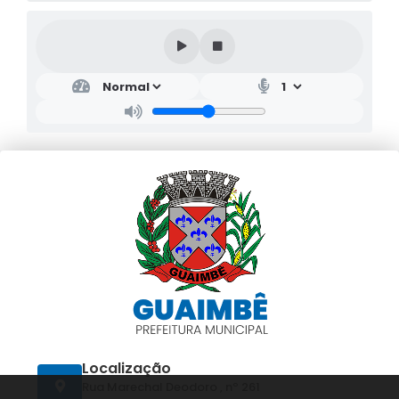
Localização
Rua Marechal Deodoro , nº 261