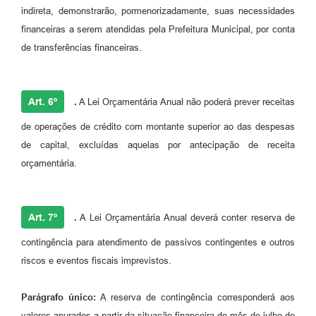
indireta, demonstrarão, pormenorizadamente, suas necessidades
financeiras a serem atendidas pela Prefeitura Municipal, por conta
de transferências financeiras.
Art. 6º
.
A Lei Orçamentária Anual não poderá prever receitas
de operações de crédito com montante superior ao das despesas
de capital, excluídas aquelas por antecipação de receita
orçamentária.
Art. 7º
.
A Lei Orçamentária Anual deverá conter reserva de
contingência para atendimento de passivos contingentes e outros
riscos e eventos fiscais imprevistos.
Parágrafo único:
A reserva de contingência corresponderá aos
valores apurados a partir da situação financeira do mês de julho do