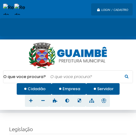
LOGIN / CADASTRO
O que voce procura?
Cidadão
Empresa
Servidor
Legislação