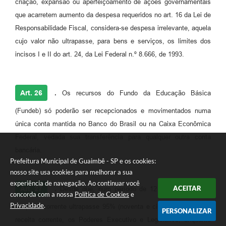
criação, expansão ou aperfeiçoamento de ações governamentais
que acarretem aumento da despesa requeridos no art. 16 da Lei de
Responsabilidade Fiscal, considera-se despesa irrelevante, aquela
cujo valor não ultrapasse, para bens e serviços, os limites dos
incisos I e II do art. 24, da Lei Federal n.º 8.666, de 1993.
Art. 26
.
Os recursos do Fundo da Educação Básica
(Fundeb) só poderão ser recepcionados e movimentados numa
única conta mantida no Banco do Brasil ou na Caixa Econômica
Federal, vedada sua transferência para qualquer outra conta
bancária.
Prefeitura Municipal de Guaimbê - SP e os cookies:
nosso site usa cookies para melhorar a sua
experiência de navegação. Ao continuar você
ACEITAR
Art. 27
.
Desde que, num período de 12 (doze) meses, a
concorda com a nossa
Política de Cookies
e
Privacidade
.
despesa corrente ultrapasse 95% (noventa e cinco por cento) da
PERSONALIZAR
receita corrente, os Poderes Executivo e Legislativo, enquanto