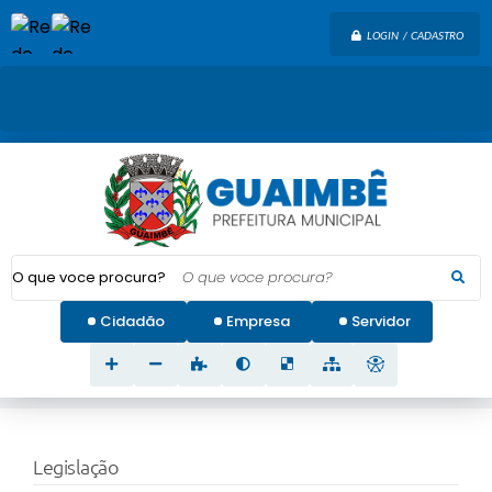
LOGIN / CADASTRO
O que voce procura?
Cidadão
Empresa
Servidor
Legislação