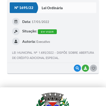
Nº 1695/22
Lei Ordinária
Data:
17/01/2022
Situação:
EM VIGOR
Autoria:
Executivo
LEI MUNICIPAL Nº 1.695/2022 - DISPÕE SOBRE ABERTURA
DE CRÉDITO ADICIONAL ESPECIAL.
VISUALIZAR
BAIXAR
G
O
S
T
E
I