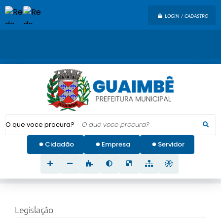
LOGIN / CADASTRO
O que voce procura?
Cidadão
Empresa
Servidor
Legislação